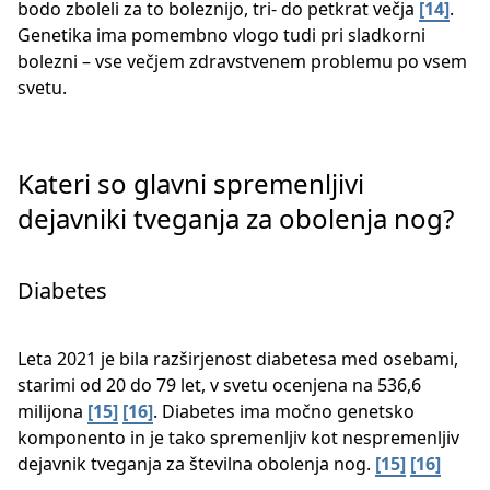
bodo zboleli za to boleznijo, tri- do petkrat večja ​
[14]
​.
Genetika ima pomembno vlogo tudi pri sladkorni
bolezni – vse večjem zdravstvenem problemu po vsem
svetu.
Kateri so glavni spremenljivi
dejavniki tveganja za obolenja nog?
Diabetes
Leta 2021 je bila razširjenost diabetesa med osebami,
starimi od 20 do 79 let, v svetu ocenjena na 536,6
milijona ​
[15]
[16]
​. Diabetes ima močno genetsko
komponento in je tako spremenljiv kot nespremenljiv
dejavnik tveganja za številna obolenja nog.
[15]
[16]