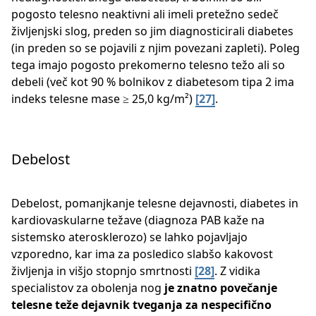
pogosto telesno neaktivni ali imeli pretežno sedeč
življenjski slog, preden so jim diagnosticirali diabetes
(in preden so se pojavili z njim povezani zapleti). Poleg
tega imajo pogosto prekomerno telesno težo ali so
debeli (več kot 90 % bolnikov z diabetesom tipa 2 ima
indeks telesne mase ≥ 25,0 kg/m²) ​
[27]
​.
Debelost
Debelost, pomanjkanje telesne dejavnosti, diabetes in
kardiovaskularne težave (diagnoza PAB kaže na
sistemsko aterosklerozo) se lahko pojavljajo
vzporedno, kar ima za posledico slabšo kakovost
življenja in višjo stopnjo smrtnosti
[28]
​. Z vidika
specialistov za obolenja nog
je znatno povečanje
telesne teže dejavnik tveganja za nespecifično