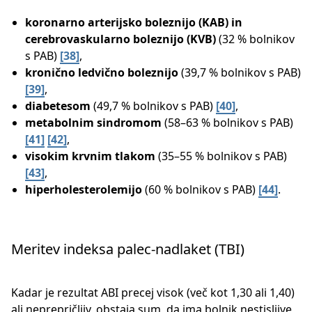
koronarno arterijsko boleznijo (KAB) in
cerebrovaskularno boleznijo (KVB)
(32 % bolnikov
s PAB) ​
[38]
​,
kronično ledvično boleznijo
(39,7 % bolnikov s PAB)
[39]
​,
diabetesom
(49,7 % bolnikov s PAB) ​
[40]
​,
metabolnim sindromom
(58–63 % bolnikov s PAB)
[41]
[42]
​,
visokim krvnim tlakom
(35–55 % bolnikov s PAB)
[43]
​,
hiperholesterolemijo
(60 % bolnikov s PAB) ​
[44]
​.
Meritev indeksa palec-nadlaket (TBI)
Kadar je rezultat ABI precej visok (več kot 1,30 ali 1,40)
ali neprepričljiv, obstaja sum, da ima bolnik nestisljive