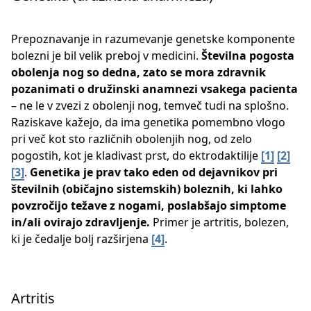
Prepoznavanje in razumevanje genetske komponente
bolezni je bil velik preboj v medicini.
Številna pogosta
obolenja nog so dedna, zato se mora zdravnik
pozanimati o družinski anamnezi vsakega pacienta
– ne le v zvezi z obolenji nog, temveč tudi na splošno.
Raziskave kažejo, da ima genetika pomembno vlogo
pri več kot sto različnih obolenjih nog, od zelo
pogostih, kot je kladivast prst, do ektrodaktilije
[1]
[2]
[3]
​.
Genetika je prav tako eden od dejavnikov pri
številnih (običajno sistemskih) boleznih, ki lahko
povzročijo težave z nogami, poslabšajo simptome
in/ali ovirajo zdravljenje.
Primer je artritis, bolezen,
ki je čedalje bolj razširjena ​
[4]
​.
Artritis