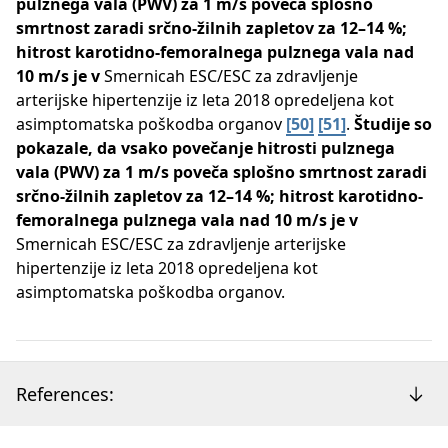
pulznega vala (PWV) za 1 m/s poveča splošno
smrtnost zaradi srčno-žilnih zapletov za 12–14 %;
hitrost karotidno-femoralnega pulznega vala nad
10 m/s je v
Smernicah ESC/ESC za zdravljenje
arterijske hipertenzije iz leta 2018 opredeljena kot
asimptomatska poškodba organov ​
[50]
​​
[51]
​​​.
Študije so
pokazale, da vsako povečanje hitrosti pulznega
vala (PWV) za 1 m/s poveča splošno smrtnost zaradi
srčno-žilnih zapletov za 12–14 %; hitrost karotidno-
femoralnega pulznega vala nad 10 m/s je v
Smernicah ESC/ESC za zdravljenje arterijske
hipertenzije iz leta 2018 opredeljena kot
asimptomatska poškodba organov.
References: