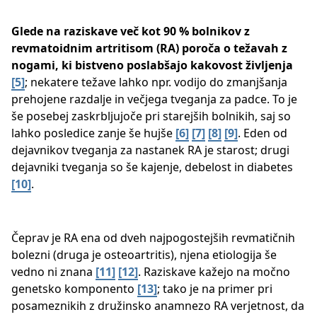
Glede na raziskave več kot 90 % bolnikov z
revmatoidnim artritisom (RA) poroča o težavah z
nogami, ki bistveno poslabšajo kakovost življenja
[5]
​; nekatere težave lahko npr. vodijo do zmanjšanja
prehojene razdalje in večjega tveganja za padce. To je
še posebej zaskrbljujoče pri starejših bolnikih, saj so
lahko posledice zanje še hujše ​
[6]
[7]
[8]
[9]
​. Eden od
dejavnikov tveganja za nastanek RA je starost; drugi
dejavniki tveganja so še kajenje, debelost in diabetes
[10]
​.
Čeprav je RA ena od dveh najpogostejših revmatičnih
bolezni (druga je osteoartritis), njena etiologija še
vedno ni znana ​
[11]
[12]
. Raziskave kažejo na močno
genetsko komponento
[13]
​; tako je na primer pri
posameznikih z družinsko anamnezo RA verjetnost, da