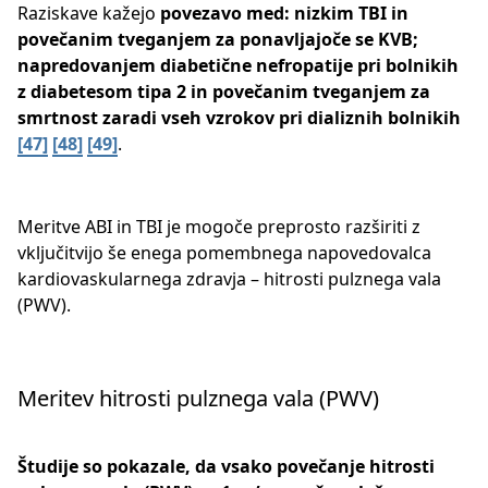
Raziskave kažejo
povezavo med: nizkim TBI in
povečanim tveganjem za ponavljajoče se KVB;
napredovanjem diabetične nefropatije pri bolnikih
z diabetesom tipa 2 in povečanim tveganjem za
smrtnost zaradi vseh vzrokov pri dializnih bolnikih
[47]
​
[48]
​
[49]
​​.
Meritve ABI in TBI je mogoče preprosto razširiti z
vključitvijo še enega pomembnega napovedovalca
kardiovaskularnega zdravja – hitrosti pulznega vala
(PWV).
Meritev hitrosti pulznega vala (PWV)
Študije so pokazale, da vsako povečanje hitrosti