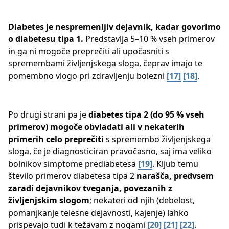
Diabetes je nespremenljiv dejavnik, kadar govorimo
o diabetesu tipa 1.
Predstavlja 5–10 % vseh primerov
in ga ni mogoče preprečiti ali upočasniti s
spremembami življenjskega sloga, čeprav imajo te
pomembno vlogo pri zdravljenju bolezni ​
[17]
[18]
​.
Po drugi strani pa je
diabetes tipa 2 (do 95 % vseh
primerov) mogoče obvladati ali v nekaterih
primerih celo preprečiti
s spremembo življenjskega
sloga, če je diagnosticiran pravočasno, saj ima veliko
bolnikov simptome prediabetesa ​
[19]
. Kljub temu
število primerov diabetesa tipa 2
narašča, predvsem
zaradi dejavnikov tveganja, povezanih z
življenjskim slogom
; nekateri od njih (debelost,
pomanjkanje telesne dejavnosti, kajenje) lahko
prispevajo tudi k težavam z nogami
[20]
[21]
[22]
​.