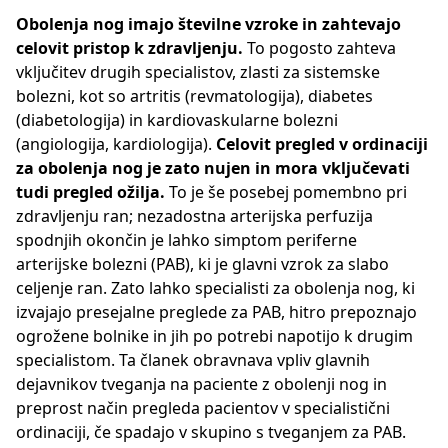
Obolenja nog imajo številne vzroke in zahtevajo
celovit pristop k zdravljenju.
To pogosto zahteva
vključitev drugih specialistov, zlasti za sistemske
bolezni, kot so artritis (revmatologija), diabetes
(diabetologija) in kardiovaskularne bolezni
(angiologija, kardiologija).
Celovit pregled v ordinaciji
za obolenja nog je zato nujen in mora vključevati
tudi pregled ožilja.
To je še posebej pomembno pri
zdravljenju ran; nezadostna arterijska perfuzija
spodnjih okončin je lahko simptom periferne
arterijske bolezni (PAB), ki je glavni vzrok za slabo
celjenje ran. Zato lahko specialisti za obolenja nog, ki
izvajajo presejalne preglede za PAB, hitro prepoznajo
ogrožene bolnike in jih po potrebi napotijo k drugim
specialistom. Ta članek obravnava vpliv glavnih
dejavnikov tveganja na paciente z obolenji nog in
preprost način pregleda pacientov v specialistični
ordinaciji, če spadajo v skupino s tveganjem za PAB.