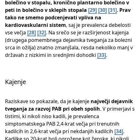
bolečino v stopalu, kronično plantarno bolečino v
peti in bolečino v sklepih stopala
​
[29]
​
[30]
​
[31]
​​.
Prav
tako ne smemo podcenjevati vpliva na
kardiovaskularni sistem
, saj je prevalenca debelosti
vse večja ​
[28]
​
[32]
​​. Na srečo se je razširjenost kajenja
(drugega pomembnega dejavnika tveganja za bolezni
srca in ožilja) znatno zmanjšala, resda nekoliko manj v
državah z nizkimi in srednjimi dohodki ​
[33]
​​.
Kajenje
Raziskave so pokazale, da je kajenje
največji dejavnik
tveganja za razvoj PAB pri obeh spolih
. V primerjavi s
tistimi, ki nikoli niso kadili, je prevalenca
simptomatskega PAB 2,4-krat večja pri trenutnih
kadilcih in 2,6-krat večja pri nekdanjih kadilcih ​​
[34]
​.
Kadilke so 20-krat bolj ogrožene kot ženske, ki nikoli