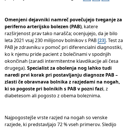
Omenjeni dejavniki namreč povečujejo tveganje za
periferno arterijsko bolezen (PAB)
, katere
razširjenost prav tako narašča; ocenjujejo, da je bilo
leta 2021 vsaj 230 milijonov bolnikov s PAB ​
[23]
​. Test za
PAB je zdravniku v pomoč pri diferencialni diagnostiki,
ko k njemu pride pacient z bolečinami v spodnjih
okončinah (zaradi intermitentne klavdikacije ali česa
drugega).
Specialist za obolenja nog lahko tudi
naredi prvi korak pri postavljanju diagnoze PAB –
zlasti če obravnava bolnika z razjedami na nogah,
ki so pogoste pri bolnikih s PAB v pozni fazi
, z
diabetesom ali pogosto z obema boleznima.
Najpogostejše vrste razjed na nogah so venske
razjede, ki predstavljajo 72 % vseh primerov. Sledijo