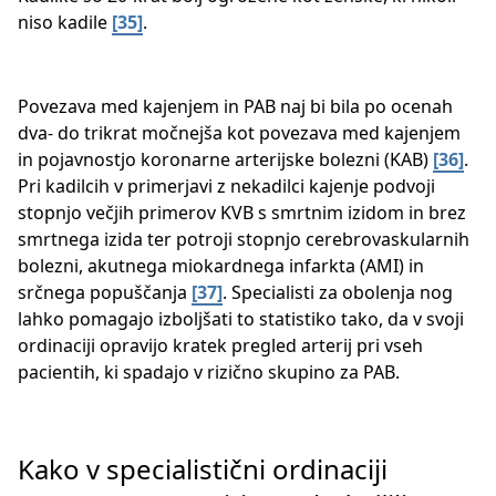
niso kadile ​​
[35]
.
Povezava med kajenjem in PAB naj bi bila po ocenah
dva- do trikrat močnejša kot povezava med kajenjem
in pojavnostjo koronarne arterijske bolezni (KAB) ​​​
[36]
.
Pri kadilcih v primerjavi z nekadilci kajenje podvoji
stopnjo večjih primerov KVB s smrtnim izidom in brez
smrtnega izida ter potroji stopnjo cerebrovaskularnih
bolezni, akutnega miokardnega infarkta (AMI) in
srčnega popuščanja ​​​
[37]
. Specialisti za obolenja nog
lahko pomagajo izboljšati to statistiko tako, da v svoji
ordinaciji opravijo kratek pregled arterij pri vseh
pacientih, ki spadajo v rizično skupino za PAB.
Kako v specialistični ordinaciji