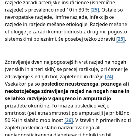
razjede zaradi arterijske insuficience (ishemične
razjede) s prevalenco med 10 in 30 % ​
[25]
​. Ostale so
nevropatske razjede, limfne razjede, infekcijske
razjede in razjede mešane etiologije. Razjede mešane
etiologije je zaradi komorbidnosti z drugimi, pogosto
sistemskimi boleznimi, še posebej težko zdraviti
[25]
.
Zdravljenje dveh najpogostejših vrst razjed na nogah
(venskih in arterijskih) se precej razlikuje, pri čemer je
zdravljenje slednjih bolj zapleteno in dražje ​
[24]
​.
Vsekakor pa so
posledice neustreznega, poznega ali
neobstoječega zdravljenja razjed na nogah resne in
se lahko razvijejo v gangreno in amputacijo
prizadete okončine. To ima za posledico večjo
smrtnost (petletna smrtnost po amputaciji je približno
50 %) in slabšo mobilnost
[26]
​. V številnih primerih so ti
zapleti posledica slabo nadzorovanega ali
nediagnosticiranega diabetesa; ti bolniki so bili