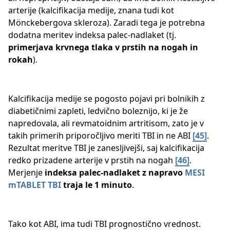
arterije (kalcifikacija medije, znana tudi kot
Mönckebergova skleroza). Zaradi tega je potrebna
dodatna meritev indeksa palec-nadlaket (tj.
primerjava krvnega tlaka v prstih na nogah in
rokah
).
Kalcifikacija medije se pogosto pojavi pri bolnikih z
diabetičnimi zapleti, ledvično boleznijo, ki je že
napredovala, ali revmatoidnim artritisom, zato je v
takih primerih priporočljivo meriti TBI in ne ABI ​
[45]
​.
Rezultat meritve TBI je zanesljivejši, saj kalcifikacija
redko prizadene arterije v prstih na nogah ​
[46]
​.
Merjenje
indeksa palec-nadlaket z napravo
MESI
mTABLET TBI
traja le 1 minuto
.
Tako kot ABI, ima tudi TBI prognostično vrednost.