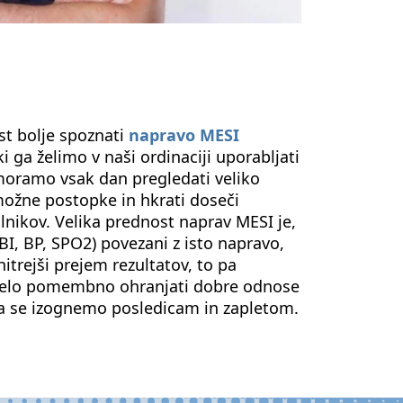
st bolje spoznati
napravo MESI
 ga želimo v naši ordinaciji uporabljati
 moramo vsak dan pregledati veliko
e možne postopke in hkrati doseči
olnikov. Velika prednost naprav MESI je,
TBI, BP, SPO2) povezani z isto napravo,
itrejši prejem rezultatov, to pa
e zelo pomembno ohranjati dobre odnose
a se izognemo posledicam in zapletom.