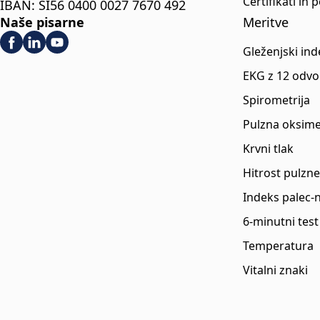
Certifikati in 
IBAN: SI56 0400 0027 7670 492
Naše pisarne
Meritve
Gleženjski ind
EKG z 12 odvo
Spirometrija
Pulzna oksime
Krvni tlak
Hitrost pulzne
Indeks palec-
6-minutni test
Temperatura
Vitalni znaki