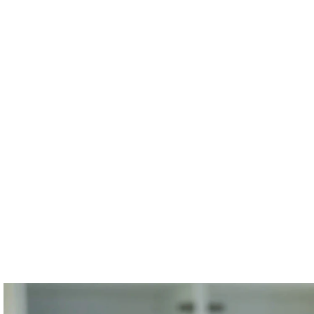
Platforma
Meritve
Rešitve
Viri
O nas