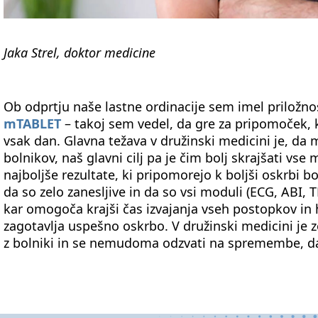
Jaka Strel, doktor medicine
Ob odprtju naše lastne ordinacije sem imel priložno
mTABLET
– takoj sem vedel, da gre za pripomoček, ki
vsak dan. Glavna težava v družinski medicini je, da
bolnikov, naš glavni cilj pa je čim bolj skrajšati vs
najboljše rezultate, ki pripomorejo k boljši oskrbi b
da so zelo zanesljive in da so vsi moduli (ECG, ABI, 
kar omogoča krajši čas izvajanja vseh postopkov in h
zagotavlja uspešno oskrbo. V družinski medicini j
z bolniki in se nemudoma odzvati na spremembe, d