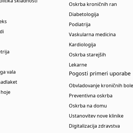
politika skladnosti
Oskrba kroničnih ran
Diabetologija
eks
Podiatrija
di
Vaskularna medicina
Kardiologija
trija
Oskrba starejših
Lekarne
ga vala
Pogosti primeri uporabe
nadlaket
Obvladovanje kroničnih bole
 hoje
Preventivna oskrba
Oskrba na domu
Ustanovitev nove klinike
Digitalizacija zdravstva