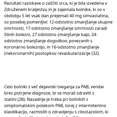
Rezultati raziskave o zaščiti srca, ki je bila izvedena v
Združenem kraljestvu in je zajemala bolnike, ki so v
obdobju 5 let vsak dan prejemali 40 mg simvastatina,
so posebej pomenljivi: 12-odstotno zmanjšanje skupne
smrtnosti, 17-odstotno zmanjšanje smrtnosti zaradi
žilnih bolezni, 27-odstotno zmanjšanje kapi, 24-
odstotno zmanjšanje dogodkov, povezanih s
koronarno boleznijo, in 16-odstotno zmanjšanje
(nekoronarnih) postopkov revaskularizacije (32).
Celo bolniki z več dejavniki tveganja za PAB, vendar
brez potrjene diagnoze, bi se morali zdraviti s
statini (28). Nazadnje je treba pri bolnikih s
simptomatskim potekom PAB, torej z intermitentno
klavdikacijo, razmisliti o zdravljenju s cilostazolom, ki