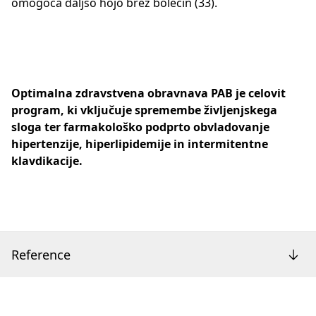
omogoča daljšo hojo brez bolečin (33).
Optimalna zdravstvena obravnava PAB je celovit
program, ki vključuje spremembe življenjskega
sloga ter farmakološko podprto obvladovanje
hipertenzije, hiperlipidemije in intermitentne
klavdikacije.
Reference