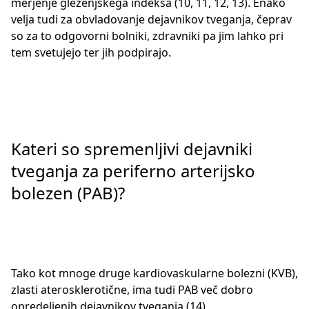
merjenje gleženjskega indeksa (10, 11, 12, 13). Enako
velja tudi za obvladovanje dejavnikov tveganja, čeprav
so za to odgovorni bolniki, zdravniki pa jim lahko pri
tem svetujejo ter jih podpirajo.
Kateri so spremenljivi dejavniki
tveganja za periferno arterijsko
bolezen (PAB)?
Tako kot mnoge druge kardiovaskularne bolezni (KVB),
zlasti aterosklerotične, ima tudi PAB več dobro
opredeljenih dejavnikov tveganja (14).