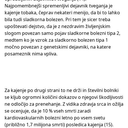
Najpomembnejši spremenljivi dejavnik tveganja je
kajenje tobaka, čeprav nekateri menijo, da bi to lahko
bila tudi sladkorna bolezen. Pri tem je sicer treba
upoštevati dejstvo, da je z nezdravim življenjskim
slogom povezan samo pojav sladkorne bolezni tipa 2,
medtem ko je vzrok za sladkorno bolezen tipa 1
močno povezan z genetskimi dejavniki, na katere
posameznik nima vpliva.
Za kajenje po drugi strani to ne drži in številni bolniki
se kljub ogromni količini dokazov o njegovi škodljivosti
ne odločijo za prenehanje. Z vidika zdravja srca in ožilja
se ocenjuje, da je 10 % vseh smrti zaradi
kardiovaskularnih bolezni letno po vsem svetu
(približno 1,7 milijona smrti) posledica kajenja (15).