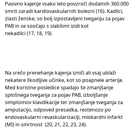
Pasivno kajenje vsako leto povzroči dodatnih 360.000
smrti zaradi kardiovaskularnih bolezni (16). Kadilci,
zlasti ženske, so bolj izpostavljeni tveganju za pojav
PAB in se soočajo s slabšimi izidi kot
nekadilci (17, 18, 19).
Na srečo prenehanje kajenja izniči ali vsaj ublaži
nekatere škodljive učinke, kot so poapnele arterije.
Med koristne posledice spadajo še zmanjšanje
splošnega tveganja za pojav PAB, izboljšanje
simptomov klavdikacije ter zmanjšanje tveganja za
amputacijo, odpoved presadka, restenozo po
endovaskularni revaskularizaciji, miokardni infarkt
(MI) in smrtnost (20, 21, 22, 23, 24).