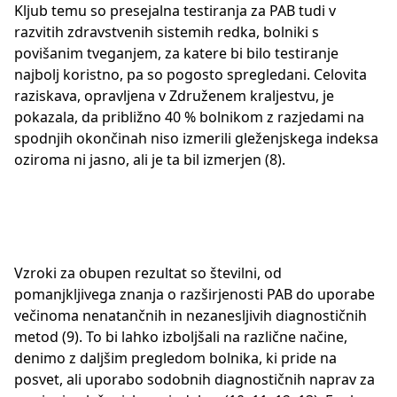
Kljub temu so presejalna testiranja za PAB tudi v
razvitih zdravstvenih sistemih redka, bolniki s
povišanim tveganjem, za katere bi bilo testiranje
najbolj koristno, pa so pogosto spregledani. Celovita
raziskava, opravljena v Združenem kraljestvu, je
pokazala, da približno 40 % bolnikom z razjedami na
spodnjih okončinah niso izmerili gleženjskega indeksa
oziroma ni jasno, ali je ta bil izmerjen (8).
Vzroki za obupen rezultat so številni, od
pomanjkljivega znanja o razširjenosti PAB do uporabe
večinoma nenatančnih in nezanesljivih diagnostičnih
metod (9). To bi lahko izboljšali na različne načine,
denimo z daljšim pregledom bolnika, ki pride na
posvet, ali uporabo sodobnih diagnostičnih naprav za