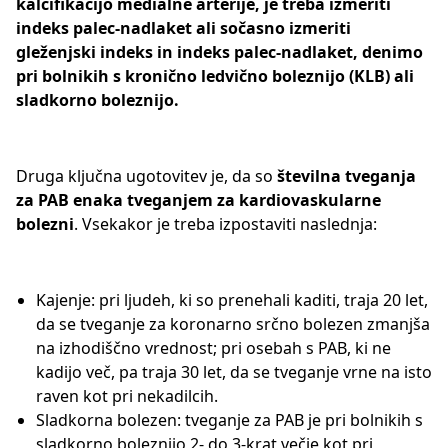
kalcifikacijo medialne arterije, je treba izmeriti
indeks palec-nadlaket ali sočasno izmeriti
gleženjski indeks in indeks palec-nadlaket, denimo
pri bolnikih s kronično ledvično boleznijo (KLB) ali
sladkorno boleznijo.
Druga ključna ugotovitev je, da so
številna tveganja
za PAB enaka tveganjem za kardiovaskularne
bolezni
. Vsekakor je treba izpostaviti naslednja:
Kajenje: pri ljudeh, ki so prenehali kaditi, traja 20 let,
da se tveganje za koronarno srčno bolezen zmanjša
na izhodiščno vrednost; pri osebah s PAB, ki ne
kadijo več, pa traja 30 let, da se tveganje vrne na isto
raven kot pri nekadilcih.
Sladkorna bolezen: tveganje za PAB je pri bolnikih s
sladkorno boleznijo 2- do 3-krat večje kot pri