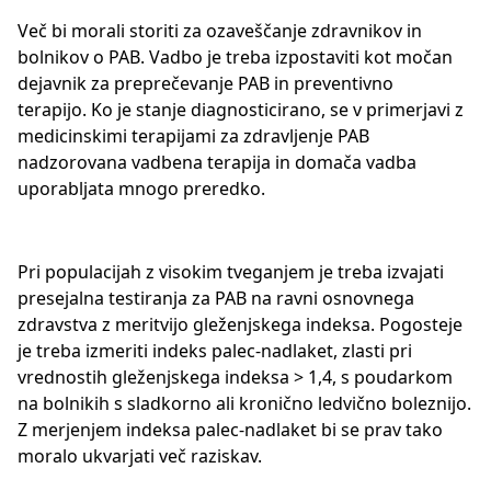
Več bi morali storiti za ozaveščanje zdravnikov in
bolnikov o PAB. Vadbo je treba izpostaviti kot močan
dejavnik za preprečevanje PAB in preventivno
terapijo. Ko je stanje diagnosticirano, se v primerjavi z
medicinskimi terapijami za zdravljenje PAB
nadzorovana vadbena terapija in domača vadba
uporabljata mnogo preredko.
Pri populacijah z visokim tveganjem je treba izvajati
presejalna testiranja za PAB na ravni osnovnega
zdravstva z meritvijo gleženjskega indeksa. Pogosteje
je treba izmeriti indeks palec-nadlaket, zlasti pri
vrednostih gleženjskega indeksa > 1,4, s poudarkom
na bolnikih s sladkorno ali kronično ledvično boleznijo.
Z merjenjem indeksa palec-nadlaket bi se prav tako
moralo ukvarjati več raziskav.