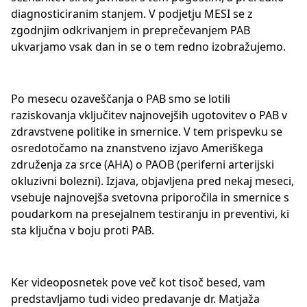
diagnosticiranim stanjem. V podjetju MESI se z
zgodnjim odkrivanjem in preprečevanjem PAB
ukvarjamo vsak dan in se o tem redno izobražujemo.
Po mesecu ozaveščanja o PAB smo se lotili
raziskovanja vključitev najnovejših ugotovitev o PAB v
zdravstvene politike in smernice. V tem prispevku se
osredotočamo na znanstveno izjavo Ameriškega
združenja za srce (AHA) o PAOB (periferni arterijski
okluzivni bolezni). Izjava, objavljena pred nekaj meseci,
vsebuje najnovejša svetovna priporočila in smernice s
poudarkom na presejalnem testiranju in preventivi, ki
sta ključna v boju proti PAB.
Ker videoposnetek pove več kot tisoč besed, vam
predstavljamo tudi video predavanje dr. Matjaža