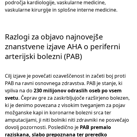
področja kardiologije, vaskularne medicine,
vaskularne kirurgije in splošne interne medicine.
Razlogi za objavo najnovejše
znanstvene izjave AHA o periferni
arterijski bolezni (PAB)
Cilj izjave je povečati ozaveščenost in začeti boj proti
PAB na ravni osnovnega zdravstva. PAB je stanje, ki
vpliva na do
230 milijonov odraslih oseb po vsem
svetu
. Čeprav gre za zaskrbljujoče razširjeno bolezen,
ki je denimo povezana z visokim tveganjem za pojav
možganske kapi in koronarne bolezni srca ter
amputacijami, ji niti bolniki niti zdravniki ne posvečajo
dovolj pozornosti. Posledično je
PAB premalo
raziskana, slabo prepoznana ter preredko