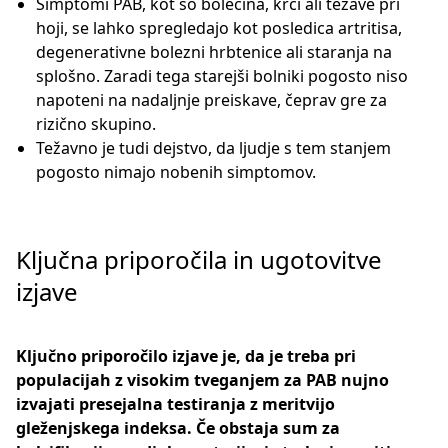
Simptomi PAB, kot so bolečina, krči ali težave pri
hoji, se lahko spregledajo kot posledica artritisa,
degenerativne bolezni hrbtenice ali staranja na
splošno. Zaradi tega starejši bolniki pogosto niso
napoteni na nadaljnje preiskave, čeprav gre za
rizično skupino.
Težavno je tudi dejstvo, da ljudje s tem stanjem
pogosto nimajo nobenih simptomov.
Ključna priporočila in ugotovitve
izjave
Ključno priporočilo izjave je, da je treba pri
populacijah z visokim tveganjem za PAB nujno
izvajati presejalna testiranja z meritvijo
gleženjskega indeksa. Če obstaja sum za