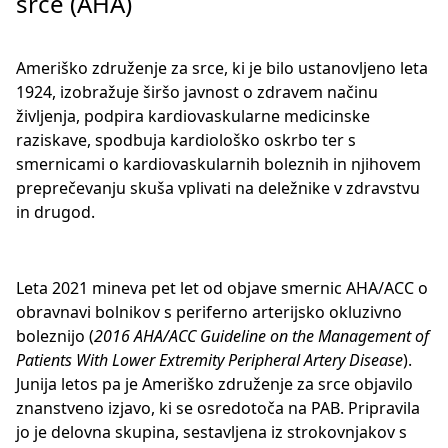
srce (AHA)
Ameriško združenje za srce, ki je bilo ustanovljeno leta
1924, izobražuje širšo javnost o zdravem načinu
življenja, podpira kardiovaskularne medicinske
raziskave, spodbuja kardiološko oskrbo ter s
smernicami o kardiovaskularnih boleznih in njihovem
preprečevanju skuša vplivati na deležnike v zdravstvu
in drugod.
Leta 2021 mineva pet let od objave smernic AHA/ACC o
obravnavi bolnikov s periferno arterijsko okluzivno
boleznijo (
2016 AHA/ACC Guideline on the Management of
Patients With Lower Extremity Peripheral Artery Disease
).
Junija letos pa je Ameriško združenje za srce objavilo
znanstveno izjavo, ki se osredotoča na PAB. Pripravila
jo je delovna skupina, sestavljena iz strokovnjakov s