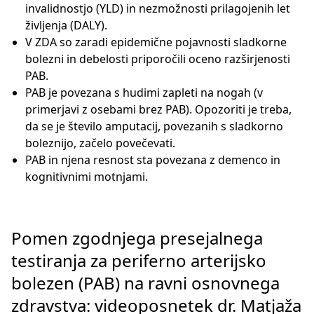
invalidnostjo (YLD) in nezmožnosti prilagojenih let
življenja (DALY).
V ZDA so zaradi epidemične pojavnosti sladkorne
bolezni in debelosti priporočili oceno razširjenosti
PAB.
PAB je povezana s hudimi zapleti na nogah (v
primerjavi z osebami brez PAB). Opozoriti je treba,
da se je število amputacij, povezanih s sladkorno
boleznijo, začelo povečevati.
PAB in njena resnost sta povezana z demenco in
kognitivnimi motnjami.
Pomen zgodnjega presejalnega
testiranja za periferno arterijsko
bolezen (PAB) na ravni osnovnega
zdravstva: videoposnetek dr. Matjaža