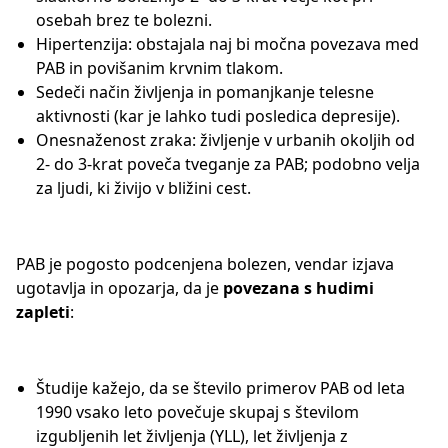
osebah brez te bolezni.
Hipertenzija: obstajala naj bi močna povezava med
PAB in povišanim krvnim tlakom.
Sedeči način življenja in pomanjkanje telesne
aktivnosti (kar je lahko tudi posledica depresije).
Onesnaženost zraka: življenje v urbanih okoljih od
2- do 3-krat poveča tveganje za PAB; podobno velja
za ljudi, ki živijo v bližini cest.
PAB je pogosto podcenjena bolezen, vendar izjava
ugotavlja in opozarja, da je
povezana s hudimi
zapleti
:
Študije kažejo, da se število primerov PAB od leta
1990 vsako leto povečuje skupaj s številom
izgubljenih let življenja (YLL), let življenja z