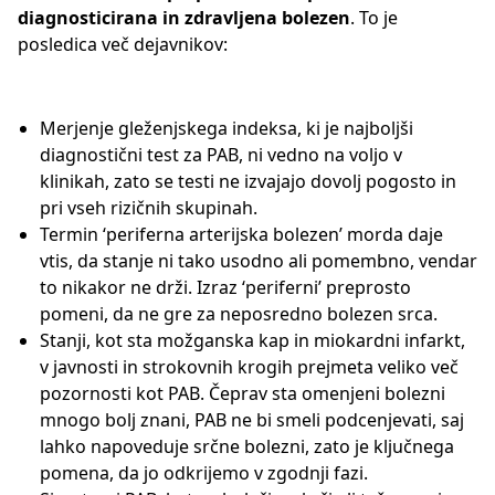
diagnosticirana in zdravljena
bolezen
. To je
posledica več dejavnikov:
Merjenje gleženjskega indeksa, ki je najboljši
diagnostični test za PAB, ni vedno na voljo v
klinikah, zato se testi ne izvajajo dovolj pogosto in
pri vseh rizičnih skupinah.
Termin ‘periferna arterijska bolezen’ morda daje
vtis, da stanje ni tako usodno ali pomembno, vendar
to nikakor ne drži. Izraz ‘periferni’ preprosto
pomeni, da ne gre za neposredno bolezen srca.
Stanji, kot sta možganska kap in miokardni infarkt,
v javnosti in strokovnih krogih prejmeta veliko več
pozornosti kot PAB. Čeprav sta omenjeni bolezni
mnogo bolj znani, PAB ne bi smeli podcenjevati, saj
lahko napoveduje srčne bolezni, zato je ključnega
pomena, da jo odkrijemo v zgodnji fazi.