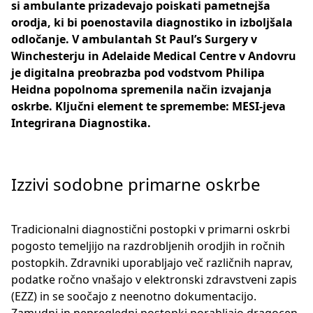
si ambulante prizadevajo poiskati pametnejša
orodja, ki bi poenostavila diagnostiko in izboljšala
odločanje. V ambulantah St Paul’s Surgery v
Winchesterju in Adelaide Medical Centre v Andovru
je digitalna preobrazba pod vodstvom Philipa
Heidna popolnoma spremenila način izvajanja
oskrbe. Ključni element te spremembe: MESI-jeva
Integrirana Diagnostika.
Izzivi sodobne primarne oskrbe
Tradicionalni diagnostični postopki v primarni oskrbi
pogosto temeljijo na razdrobljenih orodjih in ročnih
postopkih. Zdravniki uporabljajo več različnih naprav,
podatke ročno vnašajo v elektronski zdravstveni zapis
(EZZ) in se soočajo z neenotno dokumentacijo.