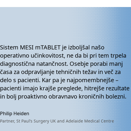
Sistem MESI mTABLET je izboljšal našo
operativno učinkovitost, ne da bi pri tem trpela
diagnostična natančnost. Osebje porabi manj
časa za odpravljanje tehničnih težav in več za
delo s pacienti. Kar pa je najpomembnejše –
pacienti imajo krajše preglede, hitrejše rezultate
in bolj proaktivno obravnavo kroničnih bolezni.
Philip Heiden
Partner, St Paul’s Surgery UK and Adelaide Medical Centre