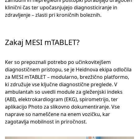
Zamudni in nepregledni postopki porabljajo dragocen
klinični čas ter upočasnjujejo diagnosticiranje in
zdravljenje – zlasti pri kroničnih boleznih.
Zakaj MESI mTABLET?
Ker so prepoznali potrebo po učinkovitejšem
diagnostičnem pristopu, se je Heidnova ekipa odločila
za MESI mTABLET – modularno, brezžično platformo,
ki združuje vse ključne diagnostične preglede. V
ambulantah so uvedli module za gleženjski indeks
(ABI), elektrokardiogram (EKG), spirometrijo, ter
aplikacijo Photo za slikovno dokumentiranje. Vse
naprave so nameščene na enem vozičku, kar
zagotavlja mobilnost in priročnost.