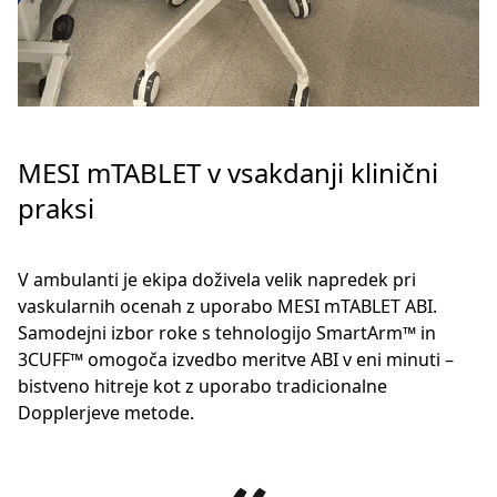
MESI mTABLET v vsakdanji klinični
praksi
V ambulanti je ekipa doživela velik napredek pri
vaskularnih ocenah z uporabo MESI mTABLET ABI.
Samodejni izbor roke s tehnologijo SmartArm™ in
3CUFF™ omogoča izvedbo meritve ABI v eni minuti –
bistveno hitreje kot z uporabo tradicionalne
Dopplerjeve metode.