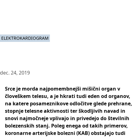
ELEKTROKARDIOGRAM
dec. 24, 2019
Srce je morda najpomembnejši mišični organ v
človeškem telesu, a je hkrati tudi eden od organov,
na katere posameznikove odločitve glede prehrane,
stopnje telesne aktivnosti ter škodljivih navad in
snovi najmočneje vplivajo in privedejo do številnih
bolezenskih stanj. Poleg enega od takih primerov,
koronarne arterijske bolezni (KAB) obstajajo tudi