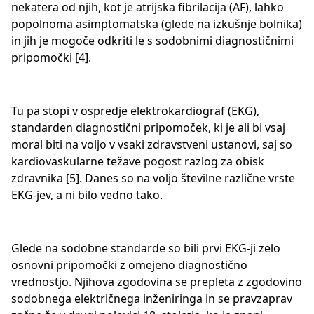
nekatera od njih, kot je atrijska fibrilacija (AF), lahko
popolnoma asimptomatska (glede na izkušnje bolnika)
in jih je mogoče odkriti le s sodobnimi diagnostičnimi
pripomočki [4].
Tu pa stopi v ospredje elektrokardiograf (EKG),
standarden diagnostični pripomoček, ki je ali bi vsaj
moral biti na voljo v vsaki zdravstveni ustanovi, saj so
kardiovaskularne težave pogost razlog za obisk
zdravnika [5]. Danes so na voljo številne različne vrste
EKG-jev, a ni bilo vedno tako.
Glede na sodobne standarde so bili prvi EKG-ji zelo
osnovni pripomočki z omejeno diagnostično
vrednostjo. Njihova zgodovina se prepleta z zgodovino
sodobnega električnega inženiringa in se pravzaprav