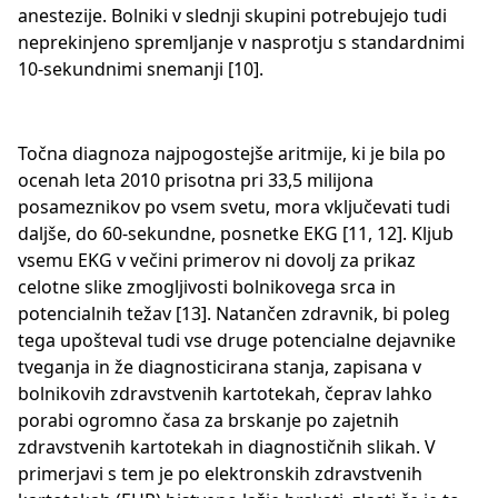
anestezije. Bolniki v slednji skupini potrebujejo tudi
neprekinjeno spremljanje v nasprotju s standardnimi
10-sekundnimi snemanji [10].
Točna diagnoza najpogostejše aritmije, ki je bila po
ocenah leta 2010 prisotna pri 33,5 milijona
posameznikov po vsem svetu, mora vključevati tudi
daljše, do 60-sekundne, posnetke EKG [11, 12]. Kljub
vsemu EKG v večini primerov ni dovolj za prikaz
celotne slike zmogljivosti bolnikovega srca in
potencialnih težav [13]. Natančen zdravnik, bi poleg
tega upošteval tudi vse druge potencialne dejavnike
tveganja in že diagnosticirana stanja, zapisana v
bolnikovih zdravstvenih kartotekah, čeprav lahko
porabi ogromno časa za brskanje po zajetnih
zdravstvenih kartotekah in diagnostičnih slikah. V
primerjavi s tem je po elektronskih zdravstvenih