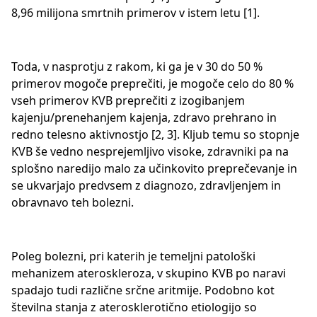
8,96 milijona smrtnih primerov v istem letu [1].
Toda, v nasprotju z rakom, ki ga je v 30 do 50 %
primerov mogoče preprečiti, je mogoče celo do 80 %
vseh primerov KVB preprečiti z izogibanjem
kajenju/prenehanjem kajenja, zdravo prehrano in
redno telesno aktivnostjo [2, 3]. Kljub temu so stopnje
KVB še vedno nesprejemljivo visoke, zdravniki pa na
splošno naredijo malo za učinkovito preprečevanje in
se ukvarjajo predvsem z diagnozo, zdravljenjem in
obravnavo teh bolezni.
Poleg bolezni, pri katerih je temeljni patološki
mehanizem ateroskleroza, v skupino KVB po naravi
spadajo tudi različne srčne aritmije. Podobno kot
številna stanja z aterosklerotično etiologijo so