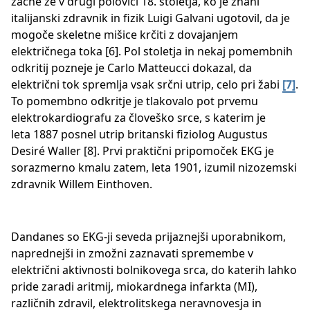
začne že v drugi polovici 18. stoletja, ko je znani
italijanski zdravnik in fizik Luigi Galvani ugotovil, da je
mogoče skeletne mišice krčiti z dovajanjem
električnega toka [6]. Pol stoletja in nekaj pomembnih
odkritij pozneje je Carlo Matteucci dokazal, da
električni tok spremlja vsak srčni utrip, celo pri žabi
[7]
.
To pomembno odkritje je tlakovalo pot prvemu
elektrokardiografu za človeško srce, s katerim je
leta 1887 posnel utrip britanski fiziolog Augustus
Desiré Waller [8]. Prvi praktični pripomoček EKG je
sorazmerno kmalu zatem, leta 1901, izumil nizozemski
zdravnik Willem Einthoven.
Dandanes so EKG-ji seveda prijaznejši uporabnikom,
naprednejši in zmožni zaznavati spremembe v
električni aktivnosti bolnikovega srca, do katerih lahko
pride zaradi aritmij, miokardnega infarkta (MI),
različnih zdravil, elektrolitskega neravnovesja in