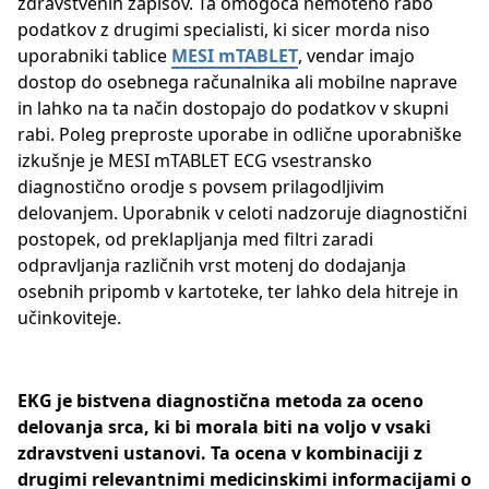
zdravstvenih zapisov. Ta omogoča nemoteno rabo
podatkov z drugimi specialisti, ki sicer morda niso
uporabniki tablice
MESI mTABLET
, vendar imajo
dostop do osebnega računalnika ali mobilne naprave
in lahko na ta način dostopajo do podatkov v skupni
rabi. Poleg preproste uporabe in odlične uporabniške
izkušnje je MESI mTABLET ECG vsestransko
diagnostično orodje s povsem prilagodljivim
delovanjem. Uporabnik v celoti nadzoruje diagnostični
postopek, od preklapljanja med filtri zaradi
odpravljanja različnih vrst motenj do dodajanja
osebnih pripomb v kartoteke, ter lahko dela hitreje in
učinkoviteje.
EKG je bistvena diagnostična metoda za oceno
delovanja srca, ki bi morala biti na voljo v vsaki
zdravstveni ustanovi. Ta ocena v kombinaciji z
drugimi relevantnimi medicinskimi informacijami o