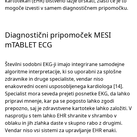
kartotekah (EHR) bistveno lažje brskati, zlasti če je to
mogoče izvesti v samem diagnostičnem pripomočku.
Diagnostični pripomoček MESI
mTABLET ECG
Številni sodobni EKG-ji imajo integrirane samodejne
algoritme interpretacije, ki so uporabni za splošne
zdravnike in druge specialiste, vendar niso
enakovredni oceni usposobljenega kardiologa [14].
Specialist mora seveda prejeti posnetke EKG, da lahko
pripravi mnenje, kar pa se pogosto lahko zgodi
prepozno, saj je zdravstvene kartoteke lahko založiti. V
nasprotju s tem lahko EHR shranite v shrambo v
oblaku in jih zlahka daste v skupno rabo z drugimi.
Vendar niso vsi sistemi za upravljanje EHR enaki.