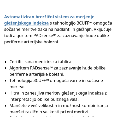
Avtomatiziran brezžični sistem za merjenje
gleženjskega indeksa
s tehnologijo 3CUFF™ omogoča
sočasne meritve tlaka na nadlahti in gležnjih. Vključuje
tudi algoritem PADsense™ za zaznavanje hude oblike
periferne arterijske bolezni.
Certificirana medicinska tablica.
Algoritem PADsense™ za zaznavanje hude oblike
periferne arterijske bolezni.
Tehnologija 3CUFF™ omogoča varne in sočasne
meritve.
Hitra in zanesljiva meritev gleženjskega indeksa z
interpretacijo oblike pulznega vala.
Manšete v več velikostih in možnost kombiniranja
manšet različnih velikosti pri eni meritvi.