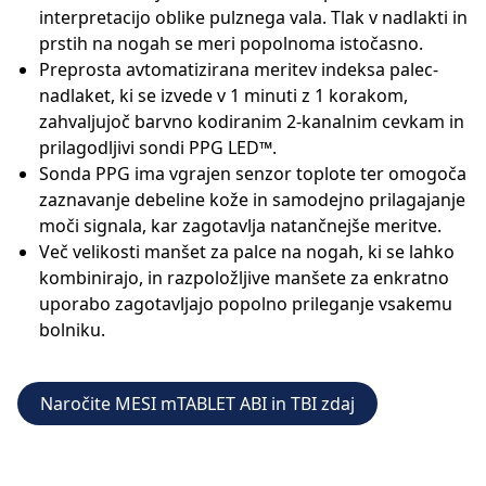
interpretacijo oblike pulznega vala. Tlak v nadlakti in
prstih na nogah se meri popolnoma istočasno.
Preprosta avtomatizirana meritev indeksa palec-
nadlaket, ki se izvede v 1 minuti z 1 korakom,
zahvaljujoč barvno kodiranim 2-kanalnim cevkam in
prilagodljivi sondi PPG LED™.
Sonda PPG ima vgrajen senzor toplote ter omogoča
zaznavanje debeline kože in samodejno prilagajanje
moči signala, kar zagotavlja natančnejše meritve.
Več velikosti manšet za palce na nogah, ki se lahko
kombinirajo, in razpoložljive manšete za enkratno
uporabo zagotavljajo popolno prileganje vsakemu
bolniku.
Naročite MESI mTABLET ABI in TBI zdaj