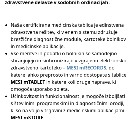
zdravstvene delavce v sodobnih ordinacijah.
Naša certificirana medicinska tablica je edinstvena
zdravstvena rešitev, ki v enem sistemu združuje
brezžične diagnostične module, kartoteke bolnikov
in medicinske aplikacije.
Vse meritve in podatki o bolnikih se samodejno
shranjujejo in sinhronizirajo v vgrajeno elektronsko
zdravstveno kartoteko –
MESI mRECORDS
, do
katere lahko preprosto in varno dostopate s tablice
MESI mTABLET
in katere koli druge naprave, ki
omogoča uporabo spleta.
Učinkovitost in funkcionalnost je mogoče izboljšati
s številnimi programskimi in diagnostičnimi orodji,
ki so na voljo v trgovini z medicinskimi aplikacijami –
MESI mSTORE
.