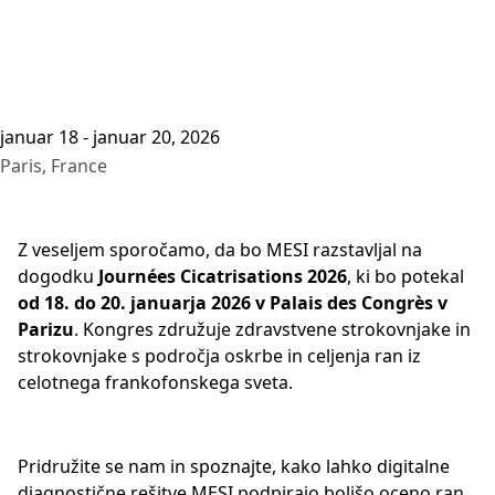
januar 18 - januar 20, 2026
Paris, France
Z veseljem sporočamo, da bo MESI razstavljal na
dogodku
Journées Cicatrisations 2026
, ki bo potekal
od 18. do 20. januarja 2026 v Palais des Congrès v
Parizu
. Kongres združuje zdravstvene strokovnjake in
strokovnjake s področja oskrbe in celjenja ran iz
celotnega frankofonskega sveta.
Pridružite se nam in spoznajte, kako lahko digitalne
diagnostične rešitve MESI podpirajo boljšo oceno ran