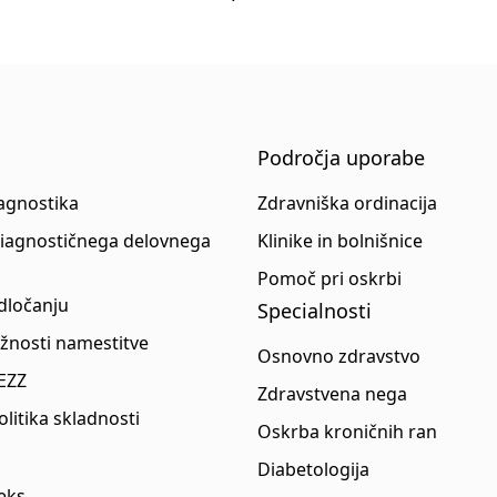
Področja uporabe
iagnostika
Zdravniška ordinacija
diagnostičnega delovnega
Klinike in bolnišnice
Pomoč pri oskrbi
dločanju
Specialnosti
ožnosti namestitve
Osnovno zdravstvo
 EZZ
Zdravstvena nega
politika skladnosti
Oskrba kroničnih ran
Diabetologija
eks