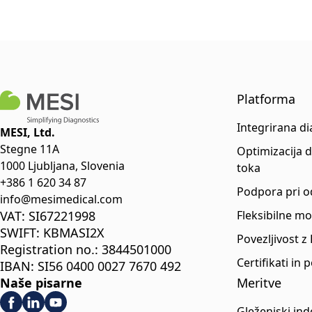
Platforma
Integrirana d
MESI, Ltd.
Stegne 11A
Optimizacija 
1000 Ljubljana, Slovenia
toka
+386 1 620 34 87
Podpora pri o
info@mesimedical.com
VAT: SI67221998
Fleksibilne m
SWIFT: KBMASI2X
Povezljivost z
Registration no.: 3844501000
Certifikati in 
IBAN: SI56 0400 0027 7670 492
Naše pisarne
Meritve
Gleženjski ind