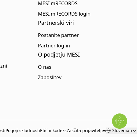
MESI mRECORDS
MESI mRECORDS login
Partnerski viri
Postanite partner
Partner log-in
O podjetju MESI
zni
O nas
Zaposlitev
sti
Pogoji skladnosti
Etični kodeks
Zaščita prijaviteljev
Slovenian