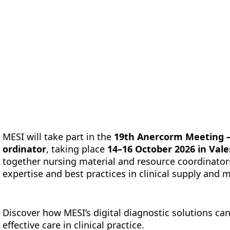
Platforma
Meritve
Rešitve
Viri
O nas
MESI will take part in the
19th Anercorm Meeting –
ordinator
, taking place
14–16 October 2026 in Vale
together nursing material and resource coordinator
expertise and best practices in clinical supply and
Discover how MESI’s digital diagnostic solutions ca
effective care in clinical practice.