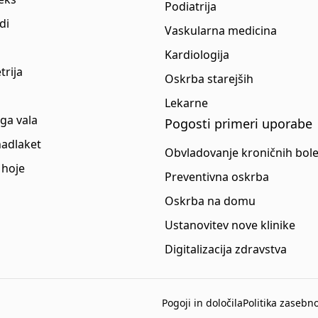
Podiatrija
di
Vaskularna medicina
Kardiologija
trija
Oskrba starejših
Lekarne
ga vala
Pogosti primeri uporabe
nadlaket
Obvladovanje kroničnih bole
 hoje
Preventivna oskrba
Oskrba na domu
Ustanovitev nove klinike
Digitalizacija zdravstva
Pogoji in določila
Politika zasebno