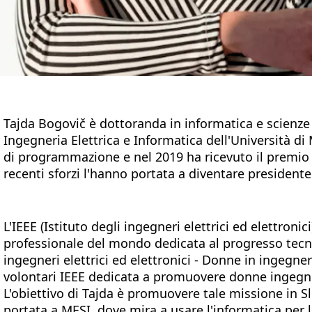
Tajda Bogovič è dottoranda in informatica e scienze 
Ingegneria Elettrica e Informatica dell'Università di 
di programmazione e nel 2019 ha ricevuto il premio 
recenti sforzi l'hanno portata a diventare presidente
L'IEEE (Istituto degli ingegneri elettrici ed elettroni
professionale del mondo dedicata al progresso tecnol
ingegneri elettrici ed elettronici - Donne in ingegne
volontari IEEE dedicata a promuovere donne ingegner
L'obiettivo di Tajda è promuovere tale missione in Slo
portata a MESI, dove mira a usare l'informatica per