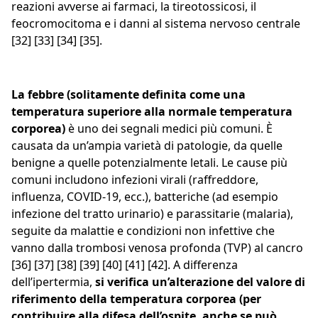
reazioni avverse ai farmaci, la tireotossicosi, il
feocromocitoma e i danni al sistema nervoso centrale
[32] [33] [34] [35].
La febbre (solitamente definita come una
temperatura superiore alla normale temperatura
corporea)
è uno dei segnali medici più comuni. È
causata da un’ampia varietà di patologie, da quelle
benigne a quelle potenzialmente letali. Le cause più
comuni includono infezioni virali (raffreddore,
influenza, COVID-19, ecc.), batteriche (ad esempio
infezione del tratto urinario) e parassitarie (malaria),
seguite da malattie e condizioni non infettive che
vanno dalla trombosi venosa profonda (TVP) al cancro
[36] [37] [38] [39] [40] [41] [42]. A differenza
dell’ipertermia,
si verifica un’alterazione del valore di
riferimento della temperatura corporea (per
contribuire alla difesa dell’ospite, anche se può