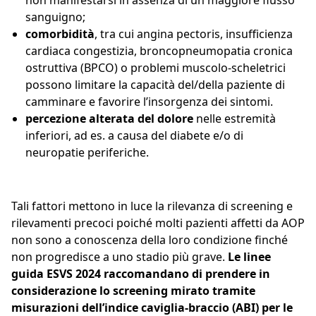
non manifestarsi in assenza di un maggiore flusso
sanguigno;
comorbidità
, tra cui angina pectoris, insufficienza
cardiaca congestizia, broncopneumopatia cronica
ostruttiva (BPCO) o problemi muscolo-scheletrici
possono limitare la capacità del/della paziente di
camminare e favorire l’insorgenza dei sintomi.
percezione alterata del dolore
nelle estremità
inferiori, ad es. a causa del diabete e/o di
neuropatie periferiche.
Tali fattori mettono in luce la rilevanza di screening e
rilevamenti precoci poiché molti pazienti affetti da AOP
non sono a conoscenza della loro condizione finché
non progredisce a uno stadio più grave.
Le linee
guida ESVS 2024 raccomandano di prendere in
considerazione lo screening mirato tramite
misurazioni dell’indice caviglia-braccio (ABI) per le