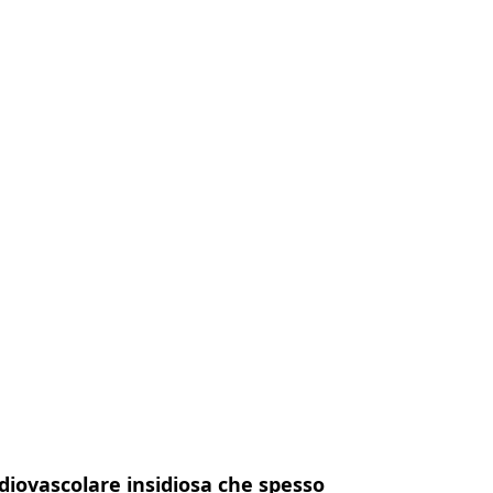
o
Contatto
IT
rdiovascolare insidiosa che spesso