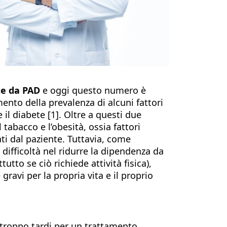
te da PAD
e oggi questo numero è
ento della prevalenza di alcuni fattori
 il diabete [1]. Oltre a questi due
tabacco e l’obesità, ossia fattori
lati dal paziente. Tuttavia, come
ifficoltà nel ridurre la dipendenza da
to se ciò richiede attività fisica),
ravi per la propria vita e il proprio
troppo tardi per un trattamento