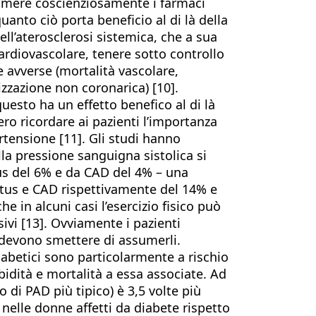
sumere coscienziosamente i farmaci
 quanto ciò porta beneficio al di là della
ell’aterosclerosi sistemica, che a sua
cardiovascolare, tenere sotto controllo
e avverse (mortalità vascolare,
rizzazione non coronarica) [10].
uesto ha un effetto benefico al di là
ro ricordare ai pazienti l’importanza
pertensione [11]. Gli studi hanno
la pressione sanguigna sistolica si
us del 6% e da CAD del 4% – una
ictus e CAD rispettivamente del 14% e
 in alcuni casi l’esercizio fisico può
ivi [13]. Ovviamente i pazienti
 devono smettere di assumerli.
diabetici sono particolarmente a rischio
bidità e mortalità a essa associate. Ad
 di PAD più tipico) è 3,5 volte più
 nelle donne affetti da diabete rispetto