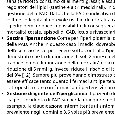
sana (a ridotto consumo di alimenti grassi) e as
regolatori dei lipidi (statine e altri medicinali), in
gestione della PAD. Dato che la PAD è indicativa d
volta è collegata al notevole rischio di mortalità 
l’iperlipidemia riduce la possibilità di conseguenz
mortalità totale, episodi di CAD, ictus e rivascola
Gestire l’ipertensione
Come per l’iperlipidemia, q
della PAD. Anche in questo caso i medici dovrebbe
dell’esercizio fisico per tenere sotto controllo l’i
dimostrato che la diminuzione di soli 2 mmHg nel
traduce in una diminuzione della mortalità da ict
riduzione di 5 mmHg, invece, riduce il rischio di 
del 9% [12]. Sempre più prove hanno dimostrato che
essere efficace tanto quanto i fermaci antiipertens
sottoposti a cure con farmaci antiipertensivi non
Gestione diligente dell’iperglicemia
. I pazienti 
sia per l’incidenza di PAD sia per la maggiore mor
esempio, la claudicazione intermittente (il sintomo
prevalente negli uomini e 8,6 volte più prevalente