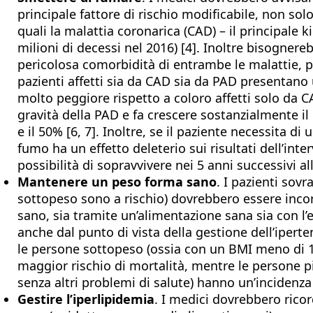
principale fattore di rischio modificabile, non so
quali la malattia coronarica (CAD) – il principale ki
milioni di decessi nel 2016) [4]. Inoltre bisognere
pericolosa comorbidità di entrambe le malattie, p
pazienti affetti sia da CAD sia da PAD presentano
molto peggiore rispetto a coloro affetti solo da 
gravità della PAD e fa crescere sostanzialmente il r
e il 50% [6, 7]. Inoltre, se il paziente necessita di
fumo ha un effetto deleterio sui risultati dell’int
possibilità di sopravvivere nei 5 anni successivi al
Mantenere un peso forma sano
. I pazienti sov
sottopeso sono a rischio) dovrebbero essere inc
sano, sia tramite un’alimentazione sana sia con l’
anche dal punto di vista della gestione dell’ipert
le persone sottopeso (ossia con un BMI meno di 
maggior rischio di mortalità, mentre le persone 
senza altri problemi di salute) hanno un’incidenza
Gestire l’iperlipidemia
. I medici dovrebbero rico