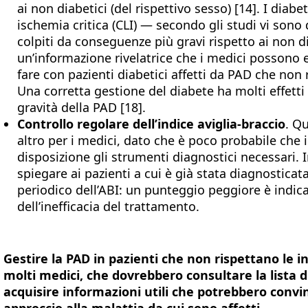
ai non diabetici (del rispettivo sesso) [14]. I diabe
ischemia critica (CLI) — secondo gli studi vi sono
colpiti da conseguenze più gravi rispetto ai non dia
un’informazione rivelatrice che i medici posson
fare con pazienti diabetici affetti da PAD che non 
Una corretta gestione del diabete ha molti effetti 
gravità della PAD [18].
Controllo regolare dell’indice aviglia-braccio
. Q
altro per i medici, dato che è poco probabile che 
disposizione gli strumenti diagnostici necessari. 
spiegare ai pazienti a cui è già stata diagnosticat
periodico dell’ABI: un punteggio peggiore è indic
dell’inefficacia del trattamento.
Gestire la PAD in pazienti che non rispettano le i
molti medici, che dovrebbero consultare la lista 
acquisire informazioni utili che potrebbero convin
approccio alla malattia da cui sono affetti.