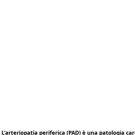
ttaforma
Misurazioni
Soluzioni
Risorse
Chi siam
L’arteriopatia periferica (PAD) è una patologia ca