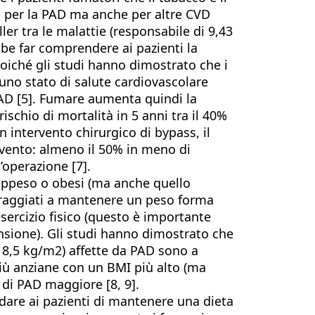
lo per la PAD ma anche per altre CVD
ller tra le malattie (responsabile di 9,43
bbe far comprendere ai pazienti la
oiché gli studi hanno dimostrato che i
 uno stato di salute cardiovascolare
CAD [5]. Fumare aumenta quindi la
ischio di mortalità in 5 anni tra il 40%
 un intervento chirurgico di bypass, il
ervento: almeno il 50% in meno di
l’operazione [7].
rappeso o obesi (ma anche quello
oraggiati a mantenere un peso forma
esercizio fisico (questo è importante
ensione). Gli studi hanno dimostrato che
18,5 kg/m2) affette da PAD sono a
più anziane con un BMI più alto (ma
 di PAD maggiore [8, 9].
rdare ai pazienti di mantenere una dieta