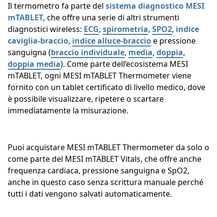
Il termometro fa parte del
sistema diagnostico MESI
mTABLET
, che offre una serie di altri strumenti
diagnostici wireless:
ECG
,
spirometria
,
SPO2
,
indice
caviglia-braccio
,
indice alluce-braccio
e pressione
sanguigna (
braccio individuale
,
media
,
doppia
,
doppia media
). Come parte dell’ecosistema MESI
mTABLET, ogni MESI mTABLET Thermometer viene
fornito con un tablet certificato di livello medico, dove
è possibile visualizzare, ripetere o scartare
immediatamente la misurazione.
Puoi acquistare MESI mTABLET Thermometer da solo o
come parte del MESI mTABLET Vitals, che offre anche
frequenza cardiaca, pressione sanguigna e SpO2,
anche in questo caso senza scrittura manuale perché
tutti i dati vengono salvati automaticamente.