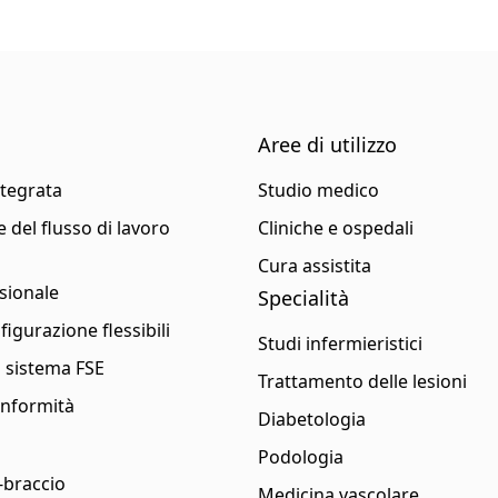
Aree di utilizzo
ntegrata
Studio medico
 del flusso di lavoro
Cliniche e ospedali
Cura assistita
sionale
Specialità
figurazione flessibili
Studi infermieristici
l sistema FSE
Trattamento delle lesioni
conformità
Diabetologia
Podologia
a-braccio
Medicina vascolare