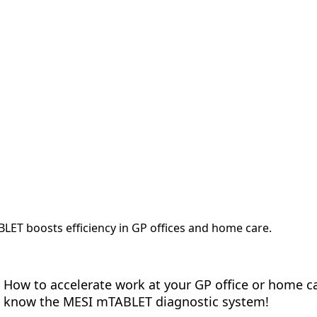
ttaforma
Misurazioni
Soluzioni
Risorse
Chi siam
ET boosts efficiency in GP offices and home care.
How to accelerate work at your GP office or home c
know the MESI mTABLET diagnostic system!