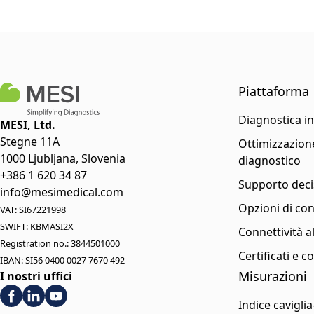
Piattaforma
Diagnostica i
MESI, Ltd.
Stegne 11A
Ottimizzazione
1000 Ljubljana, Slovenia
diagnostico
+386 1 620 34 87
Supporto deci
info@mesimedical.com
Opzioni di con
VAT: SI67221998
SWIFT: KBMASI2X
Connettività a
Registration no.: 3844501000
Certificati e 
IBAN: SI56 0400 0027 7670 492
Misurazioni
I nostri uffici
Indice cavigli