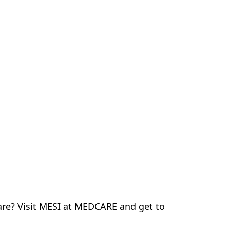
o
Contatto
IT
are? Visit MESI at MEDCARE and get to