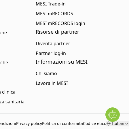
MESI Trade-in
MESI mRECORDS
MESI mRECORDS login
Risorse di partner
iane
Diventa partner
Partner log-in
Informazioni su MESI
iche
Chi siamo
Lavora in MESI
clinica
za sanitaria
ondizioni
Privacy policy
Politica di conformita
Codice etico
Italian