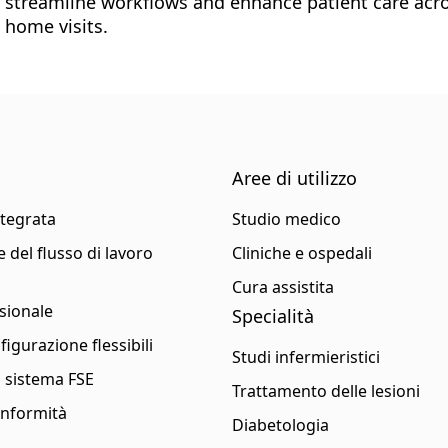
streamline workflows and enhance patient care acro
home visits.
Aree di utilizzo
ntegrata
Studio medico
 del flusso di lavoro
Cliniche e ospedali
Cura assistita
sionale
Specialità
figurazione flessibili
Studi infermieristici
l sistema FSE
Trattamento delle lesioni
conformità
Diabetologia