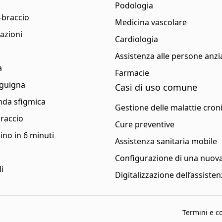
Podologia
a-braccio
Medicina vascolare
azioni
Cardiologia
Assistenza alle persone anz
a
Farmacie
nguigna
Casi di uso comune
onda sfigmica
Gestione delle malattie cron
braccio
Cure preventive
ino in 6 minuti
Assistenza sanitaria mobile
Configurazione di una nuova 
i
Digitalizzazione dell’assisten
Termini e c