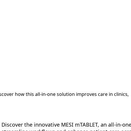
ttaforma
Misurazioni
Soluzioni
Risorse
Chi siam
over how this all-in-one solution improves care in clinics,
Discover the innovative MESI mTABLET, an all-in-one