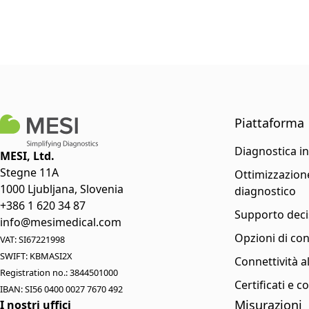
Piattaforma
Diagnostica i
MESI, Ltd.
Stegne 11A
Ottimizzazione
1000 Ljubljana, Slovenia
diagnostico
+386 1 620 34 87
Supporto deci
info@mesimedical.com
Opzioni di con
VAT: SI67221998
SWIFT: KBMASI2X
Connettività a
Registration no.: 3844501000
Certificati e 
IBAN: SI56 0400 0027 7670 492
Misurazioni
I nostri uffici