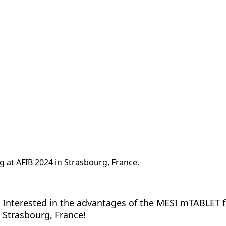
ttaforma
Misurazioni
Soluzioni
Risorse
Chi siam
 at AFIB 2024 in Strasbourg, France.
Interested in the advantages of the MESI mTABLET f
Strasbourg, France!