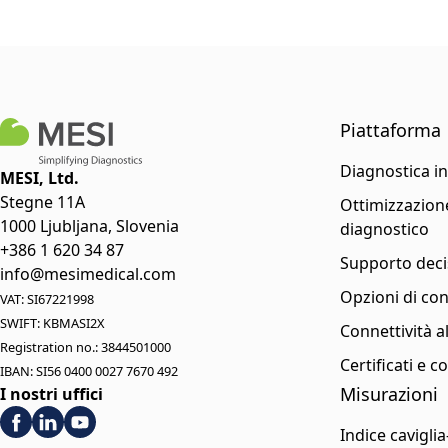
Piattaforma
Diagnostica i
MESI, Ltd.
Stegne 11A
Ottimizzazione
1000 Ljubljana, Slovenia
diagnostico
+386 1 620 34 87
Supporto deci
info@mesimedical.com
Opzioni di con
VAT: SI67221998
SWIFT: KBMASI2X
Connettività a
Registration no.: 3844501000
Certificati e 
IBAN: SI56 0400 0027 7670 492
Misurazioni
I nostri uffici
Indice cavigli