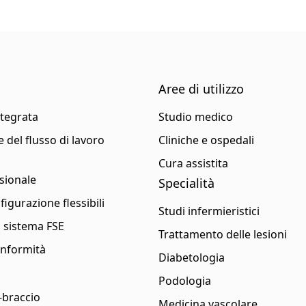
Aree di utilizzo
ntegrata
Studio medico
 del flusso di lavoro
Cliniche e ospedali
Cura assistita
sionale
Specialità
figurazione flessibili
Studi infermieristici
l sistema FSE
Trattamento delle lesioni
conformità
Diabetologia
Podologia
a-braccio
Medicina vascolare