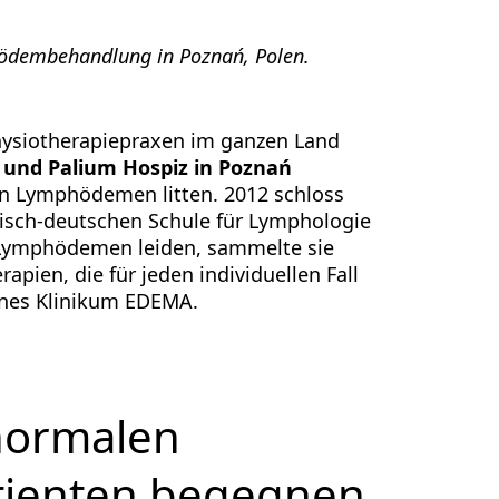
phödembehandlung in Poznań, Polen.
hysiotherapiepraxen im ganzen Land
 und Palium Hospiz in Poznań
an Lymphödemen litten. 2012 schloss
nisch-deutschen Schule für Lymphologie
n Lymphödemen leiden, sammelte sie
pien, die für jeden individuellen Fall
genes Klinikum EDEMA.
 normalen
atienten begegnen