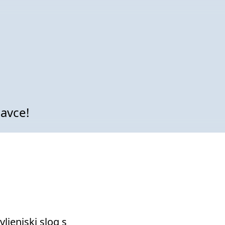
Platforma
Meritve
Rešitve
Viri
O nas
avce!
ljenjski slog s