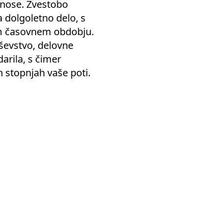
odnose. Zvestobo
 dolgoletno delo, s
m časovnem obdobju.
ševstvo, delovne
arila, s čimer
 stopnjah vaše poti.