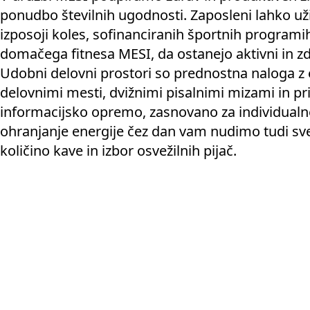
ponudbo številnih ugodnosti. Zaposleni lahko uži
izposoji koles, sofinanciranih športnih programi
domačega fitnesa MESI, da ostanejo aktivni in zd
Udobni delovni prostori so prednostna naloga 
delovnimi mesti, dvižnimi pisalnimi mizami in pri
informacijsko opremo, zasnovano za individualn
ohranjanje energije čez dan vam nudimo tudi sv
količino kave in izbor osvežilnih pijač.