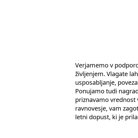
Verjamemo v podporo 
življenjem. Vlagate lah
usposabljanje, povez
Ponujamo tudi nagrade
priznavamo vrednost 
ravnovesje, vam zagota
letni dopust, ki je pr