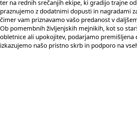
ter na rednih srečanjih ekipe, ki gradijo trajne 
praznujemo z dodatnimi dopusti in nagradami za
čimer vam priznavamo vašo predanost v daljše
Ob pomembnih življenjskih mejnikih, kot so star
obletnice ali upokojitev, podarjamo premišljena d
izkazujemo našo pristno skrb in podporo na vseh