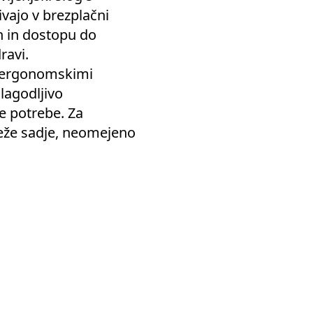
vajo v brezplačni
h in dostopu do
ravi.
z ergonomskimi
lagodljivo
e potrebe. Za
eže sadje, neomejeno