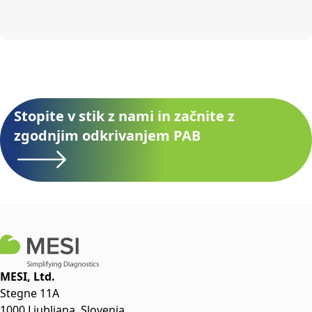
Stopite v stik z nami in začnite z
zgodnjim odkrivanjem PAB
MESI, Ltd.
Stegne 11A
1000 Ljubljana, Slovenia