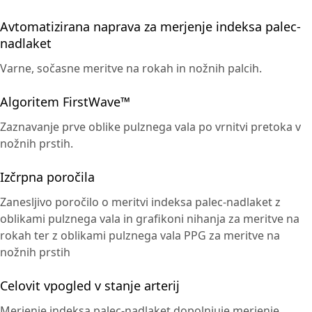
Avtomatizirana naprava za merjenje indeksa palec-
nadlaket
Varne, sočasne meritve na rokah in nožnih palcih.
Algoritem FirstWave™
Zaznavanje prve oblike pulznega vala po vrnitvi pretoka v
nožnih prstih.
Izčrpna poročila
Zanesljivo poročilo o meritvi indeksa palec-nadlaket z
oblikami pulznega vala in grafikoni nihanja za meritve na
rokah ter z oblikami pulznega vala PPG za meritve na
nožnih prstih
Celovit vpogled v stanje arterij
Merjenje indeksa palec-nadlaket dopolnjuje merjenje