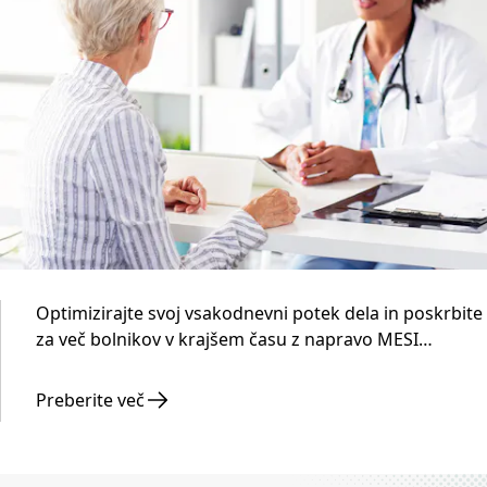
Optimizirajte svoj vsakodnevni potek dela in poskrbite
za več bolnikov v krajšem času z napravo MESI
mTABLET - pametno diagnostiko, ustvarjeno za
zaposlene v primarnem zdravstvenem varstvu.
Preberite več