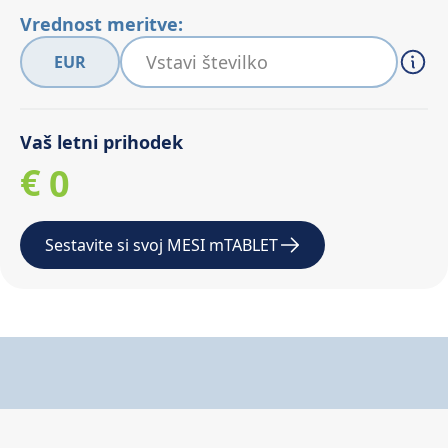
Vrednost meritve:
EUR
Vaš letni prihodek
€
0
1
Sestavite si svoj MESI mTABLET
2
3
4
5
6