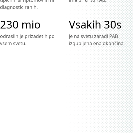
tipičnih simptomov in ni
ima prikrito PAB.
diagnosticiranih.
230 mio
Vsakih 30s
odraslih je prizadetih po
je na svetu zaradi PAB
vsem svetu.
izgubljena ena okončina.