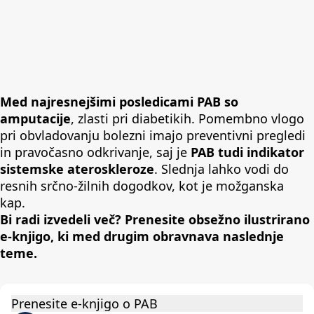
7
8
9
Med najresnejšimi posledicami PAB so
,
amputacije
, zlasti pri diabetikih. Pomembno vlogo
pri obvladovanju bolezni imajo preventivni pregledi
in pravočasno odkrivanje, saj je
PAB tudi indikator
sistemske ateroskleroze
. Slednja lahko vodi do
resnih srčno-žilnih dogodkov, kot je možganska
kap.
Bi radi izvedeli več? Prenesite obsežno ilustrirano
e-knjigo, ki med drugim obravnava naslednje
teme.
Prenesite e-knjigo o PAB