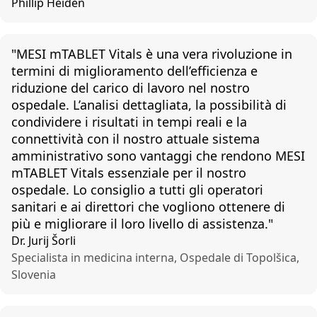
Phillip Heiden
"
MESI
mTABLET
Vitals è
una
vera
rivoluzione
in
termini di
miglioramento
dell’efficienza
e
riduzione
del
carico
di
lavoro
nel
nostro
ospedale
.
L’analisi
dettagliata
, la
possibilità
di
condividere
i
risultati
in tempi
reali
e la
connettività
con il nostro
attuale
sistema
amministrativo
sono
vantaggi
che
rendono
MESI
mTABLET
Vitals
essenziale
per il nostro
ospedale
. Lo
consiglio
a tutti
gli
operatori
sanitari
e ai
direttori
che
vogliono
ottenere
di
più
e
migliorare
il loro
livello
di
assistenza
."
Dr. Jurij Šorli
Specialista in medicina interna, Ospedale di Topolšica,
Slovenia