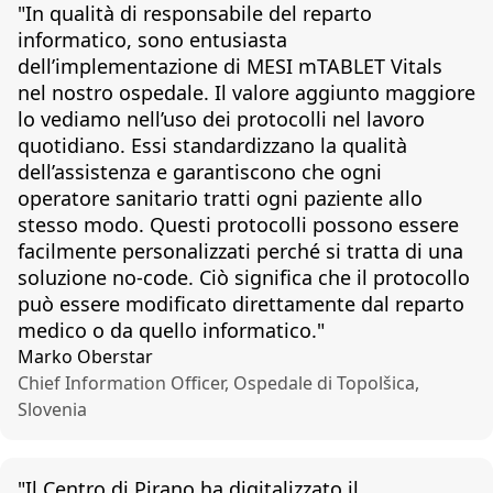
"
In
qu
alità
di
responsabile
del
reparto
informatico
,
sono
entusiasta
dell’implementazione
di MESI
mTABLET
Vitals
nel
nostro
ospedale
. Il
valore
aggiunto
maggiore
lo
vediamo
nell’uso
dei
protocolli
nel
lavoro
quotidiano
. Essi
standardizzano
la
qualità
dell’assistenza
e
garantiscono
che
ogni
operatore
sanitario
tratti
ogni
paziente
allo
stesso
modo.
Questi
protocolli
possono
essere
facilmente
personalizzati
perché
si
tratta
di
una
soluzione
no-code.
Ciò
significa
che
il
protocollo
può
essere
modificato
direttamente
dal
reparto
medico o da
quello
informatico
."
Marko Oberstar
Chief Information Officer, Ospedale di Topolšica,
Slovenia
"Il Centro di Pirano ha digitalizzato il