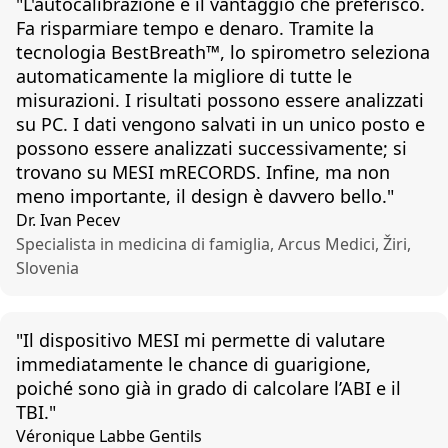
"
L'autocalibrazione
è il
vantaggio
che
preferisco
.
Fa
risparmiare
tempo e
denaro
.
Tramite
la
tecnologia
BestBreath
™,
lo
spirometro
seleziona
automaticamente
la
migliore
di
tutte
le
misurazioni
. I
risultati
possono
essere
analizzati
su PC. I dati
vengono
salvati
in
un
unico
posto
e
possono
essere
analizzati
successivamente
; si
trovano
su MESI
mRECORDS
.
Infine
, ma non
meno
importante
, il design è
davvero
bello
."
Dr. Ivan Pecev
Specialista in medicina di famiglia, Arcus Medici, Žiri,
Slovenia
"
Il
dispositivo
MESI mi
permette
di
valutare
immediatamente
le
chance
di
guarigione
,
poiché
sono
già
in
grado
di
calcolare
l’ABI
e il
TBI."
Véronique Labbe Gentils