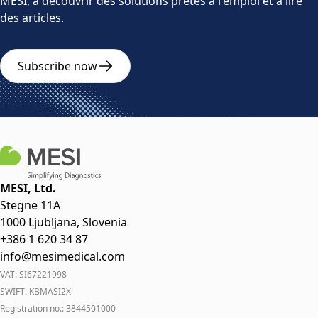
MESI, à découvrir des solutions prêtes à l'emploi et à lire
des articles.
Subscribe now
MESI, Ltd.
Stegne 11A
1000 Ljubljana, Slovenia
+386 1 620 34 87
info@mesimedical.com
VAT: SI67221998
SWIFT: KBMASI2X
Registration no.: 3844501000