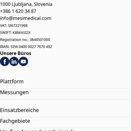
1000 Ljubljana, Slovenia
+386 1 620 34 87
info@mesimedical.com
VAT: SI67221998
SWIFT: KBMASI2X
Registration no.: 3844501000
IBAN: SI56 0400 0027 7670 492
Unsere Büros
Plattform
Messungen
Einsatzbereiche
Fachgebiete